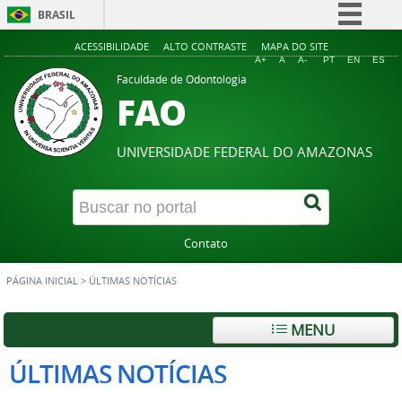
BRASIL
Simplifique!
ACESSIBILIDADE
ALTO CONTRASTE
MAPA DO SITE
A+
A
A-
PT
EN
ES
Comunica BR
Faculdade de Odontologia
FAO
Participe
Acesso à informação
UNIVERSIDADE FEDERAL DO AMAZONAS
Legislação
Canais
Contato
PÁGINA INICIAL
>
ÚLTIMAS NOTÍCIAS
MENU
ÚLTIMAS NOTÍCIAS