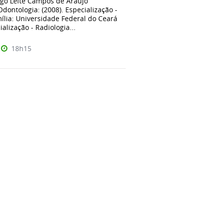
ago Leite Campos de Araújo
dontologia: (2008). Especialização -
ília: Universidade Federal do Ceará
ialização - Radiologia...
18h15