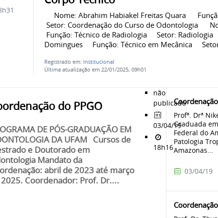
8h31
Nome: Abrahim Habiakel Freitas Quara Função
Setor: Coordenação do Curso de Odontologia No
Função: Técnico de Radiologia Setor: Radiologia
Domingues Função: Técnico em Mecânica Setor:
Registrado em:
Institucional
Última atualização em 22/01/2025, 09h01
não
Coordenação
publicado
oordenação do PPGO
Profª. Drª Ni
Graduada em 
03/04/19
OGRAMA DE PÓS-GRADUAÇÃO EM
Federal do A
ONTOLOGIA DA UFAM Cursos de
Patologia Tro
18h16
strado e Doutorado em
Amazonas...
ontologia Mandato da
ordenação: abril de 2023 até março
03/04/19
 2025. Coordenador: Prof. Dr....
Coordenação