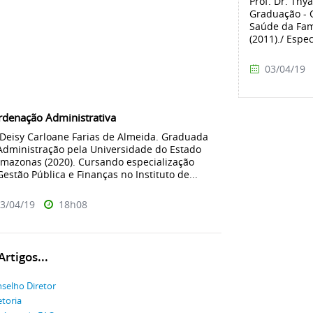
Prof. Dr. Thy
Graduação - O
Saúde da Fam
(2011)./ Espec
03/04/19
rdenação Administrativa
Deisy Carloane Farias de Almeida. Graduada
dministração pela Universidade do Estado
mazonas (2020). Cursando especialização
estão Pública e Finanças no Instituto de...
3/04/19
18h08
rtigos...
selho Diretor
etoria