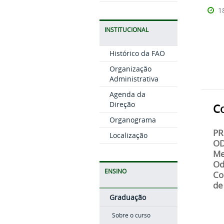
1
INSTITUCIONAL
Histórico da FAO
Organização
Administrativa
Agenda da
Direção
C
Organograma
PR
Localização
OD
Me
Od
ENSINO
Co
de
Graduação
Sobre o curso