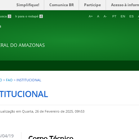
Simplifique!
Comunica BR
Participe
Acesso à infor
 busca
3
Ir para o rodapé
4
A+
A
A-
PT
EN
ES
a
DERAL DO AMAZONAS
O
>
FAO
>
INSTITUCIONAL
STITUCIONAL
tualização em Quarta, 26 de Fevereiro de 2025, 09h53
/04/19
Corpo Técnico