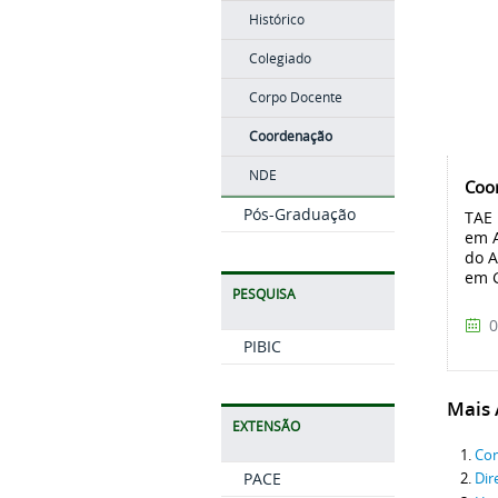
Histórico
Colegiado
Corpo Docente
Coordenação
NDE
Coo
Pós-Graduação
TAE 
em A
do A
em G
PESQUISA
0
PIBIC
Mais A
EXTENSÃO
Con
PACE
Dir