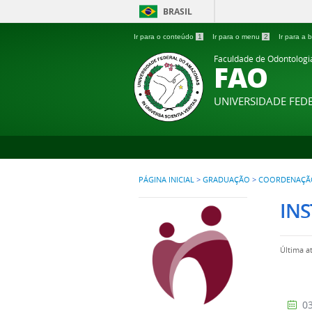
BRASIL
Ir para o conteúdo
1
Ir para o menu
2
Ir para a
Faculdade de Odontologi
FAO
UNIVERSIDADE FE
PÁGINA INICIAL
>
GRADUAÇÃO
>
COORDENAÇÃ
IN
Última a
03